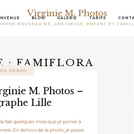
Virginie M. Photos
ENVENUE
BLOG
GALERIE
TARIFS
CONT
APHE NOUVEAU NÉ, GROSSESSE, ENFANT ET FAMIL
E :
FAMIFLORA
,
LOG
PERSO
rginie M. Photos –
raphe Lille
a fait quelques mois que je pense à
nels. En dehors de la photo, je passe