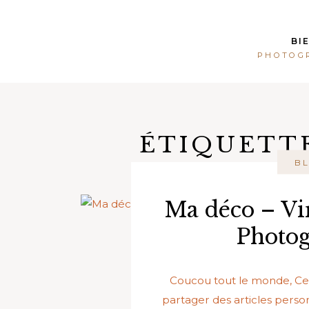
Skip
to
BI
content
PHOTOGR
ÉTIQUETT
B
Ma déco – Vi
Photog
Coucou tout le monde, Cel
partager des articles person