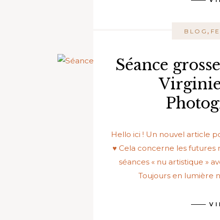
V
,
BLOG
F
Séance grosse
Virgini
Photog
Hello ici ! Un nouvel article
♥ Cela concerne les future
séances « nu artistique » 
Toujours en lumière na
V