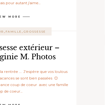
is pour autant j’aime...
IEW MORE
,
,
UR
FAMILLE
GROSSESSE
sesse extérieur –
ginie M. Photos
ant la rentrée … J’espère que vos loulous
vacances se sont bien passées 🙂
séance coup de coeur avec une famille
p de coeur...