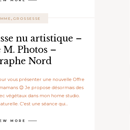
IEW MORE
,
EMME
GROSSESSE
sse nu artistique –
e M. Photos –
raphe Nord
 pour vous présenter une nouvelle Offre
s mamans 😉 Je propose désormais des
avec végétaux dans mon home studio.
turelle. C’est une séance qui...
IEW MORE