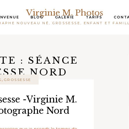
Virginie M. Photos
ENVENUE
BLOG
GALERIE
TARIFS
CONT
APHE NOUVEAU NÉ, GROSSESSE, ENFANT ET FAMIL
TE :
SÉANCE
ESSE NORD
,
G
GROSSESSE
esse -Virginie M.
otographe Nord
’impression que je prends le temps de