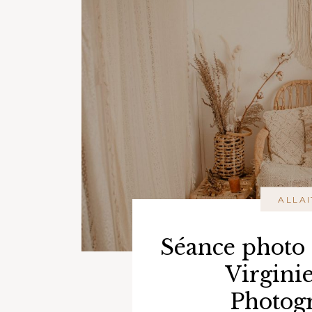
ALLA
Séance photo 
Virgini
Photog