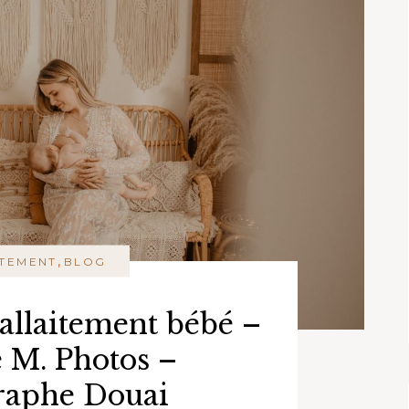
,
ITEMENT
BLOG
allaitement bébé –
e M. Photos –
raphe Douai