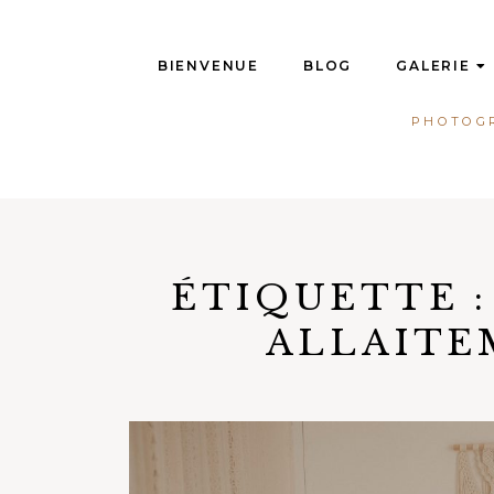
Skip
to
BIENVENUE
BLOG
GALERIE
content
PHOTOGR
ÉTIQUETTE 
ALLAITE