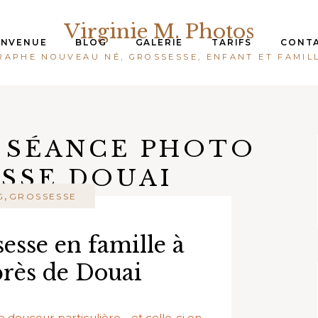
Virginie M. Photos
ENVENUE
BLOG
GALERIE
TARIFS
CONT
APHE NOUVEAU NÉ, GROSSESSE, ENFANT ET FAMIL
:
SÉANCE PHOTO
SSE DOUAI
,
G
GROSSESSE
esse en famille à
près de Douai
ne douceur particulière… et celle-ci en