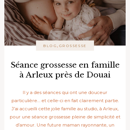
,
BLOG
GROSSESSE
Séance grossesse en famille
à Arleux près de Douai
Il y a des séances qui ont une douceur
particulière… et celle-ci en fait clairement partie.
J’ai accueilli cette jolie famille au studio, à Arleux,
pour une séance grossesse pleine de simplicité et
d’amour. Une future maman rayonnante, un