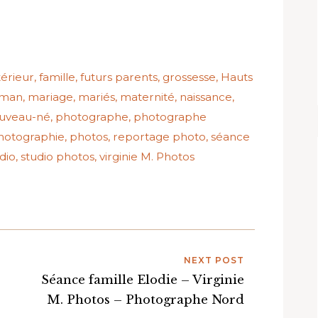
térieur
,
famille
,
futurs parents
,
grossesse
,
Hauts
man
,
mariage
,
mariés
,
maternité
,
naissance
,
uveau-né
,
photographe
,
photographe
hotographie
,
photos
,
reportage photo
,
séance
dio
,
studio photos
,
virginie M. Photos
NEXT POST
Séance famille Elodie – Virginie
M. Photos – Photographe Nord