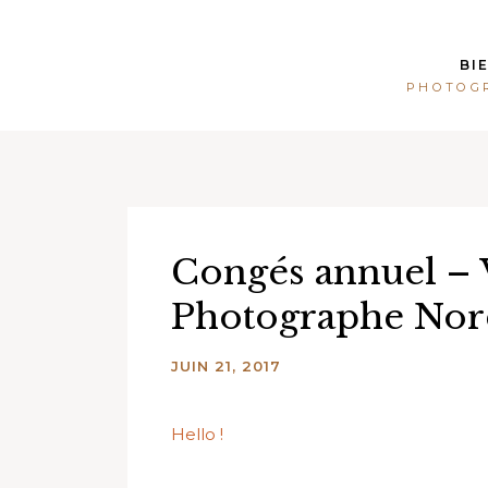
Skip
to
BI
content
PHOTOGR
Congés annuel – 
Photographe Nor
JUIN 21, 2017
Hello !