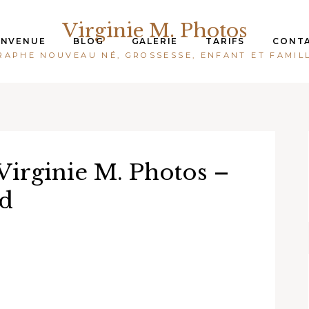
Virginie M. Photos
ENVENUE
BLOG
GALERIE
TARIFS
CONT
APHE NOUVEAU NÉ, GROSSESSE, ENFANT ET FAMIL
Virginie M. Photos –
d