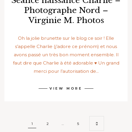
Séance naissance Charlie –
Photographe Nord –
Virginie M. Photos
Oh la jolie brunette sur le blog ce soir ! Elle
s’appelle Charlie (j’adore ce prénom) et nous
avons passé un très bon moment ensemble. Il
faut dire que Charlie à été adorable ♥ Un grand
merci pour l’autorisation de...
VIEW MORE
Pagination
1
2
…
5
des