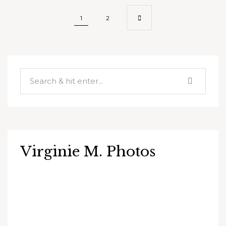
Pagination
1
2
des
publications
Virginie M. Photos